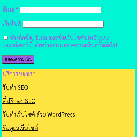
อีเมล
*
เว็บไซต์
บันทึกชื่อ, อีเมล และชื่อเว็บไซต์ของฉันบน
เบราว์เซอร์นี้ สำหรับการแสดงความเห็นครั้งถัดไป
บริการของเรา
รับทำ SEO
ที่ปรึกษา SEO
รับทำเว็บไซต์ ด้วย WordPress
รับดูแลเว็บไซต์