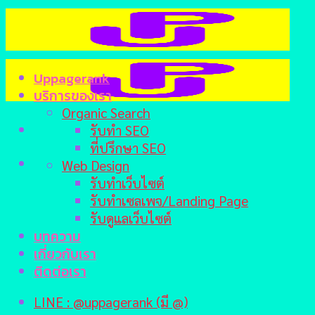
Skip
to
content
Uppagerank
บริการของเรา
Organic Search
รับทำ SEO
ที่ปรึกษา SEO
Web Design
รับทำเว็บไซต์
รับทำเซลเพจ/Landing Page
รับดูแลเว็บไซต์
บทความ
เกี่ยวกับเรา
ติดต่อเรา
LINE : @uppagerank (มี @)