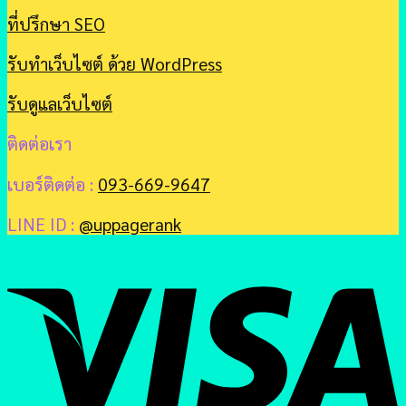
ที่ปรึกษา SEO
รับทำเว็บไซต์ ด้วย WordPress
รับดูแลเว็บไซต์
ติดต่อเรา
เบอร์ติดต่อ :
093-669-9647
LINE ID :
@uppagerank