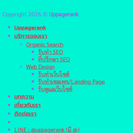
Copyright 2026 ©
Uppagerank
Uppagerank
บริการของเรา
Organic Search
รับทำ SEO
ที่ปรึกษา SEO
Web Design
รับทำเว็บไซต์
รับทำเซลเพจ/Landing Page
รับดูแลเว็บไซต์
บทความ
เกี่ยวกับเรา
ติดต่อเรา
LINE : @uppagerank (มี @)