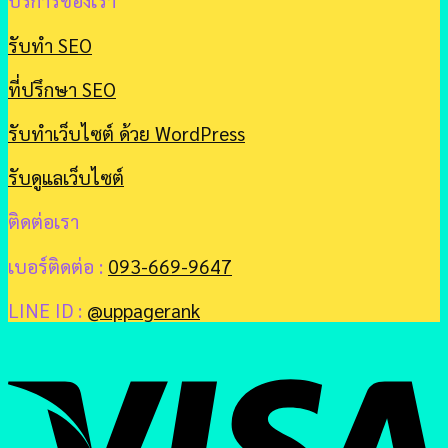
รับทำ SEO
ที่ปรึกษา SEO
รับทำเว็บไซต์ ด้วย WordPress
รับดูแลเว็บไซต์
ติดต่อเรา
เบอร์ติดต่อ :
093-669-9647
LINE ID :
@uppagerank