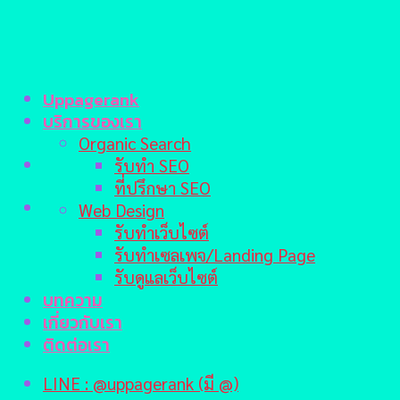
Skip
to
content
Uppagerank
บริการของเรา
Organic Search
รับทำ SEO
ที่ปรึกษา SEO
Web Design
รับทำเว็บไซต์
รับทำเซลเพจ/Landing Page
รับดูแลเว็บไซต์
บทความ
เกี่ยวกับเรา
ติดต่อเรา
LINE : @uppagerank (มี @)