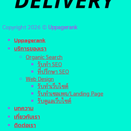
Copyright 2026 ©
Uppagerank
Uppagerank
บริการของเรา
Organic Search
รับทำ SEO
ที่ปรึกษา SEO
Web Design
รับทำเว็บไซต์
รับทำเซลเพจ/Landing Page
รับดูแลเว็บไซต์
บทความ
เกี่ยวกับเรา
ติดต่อเรา